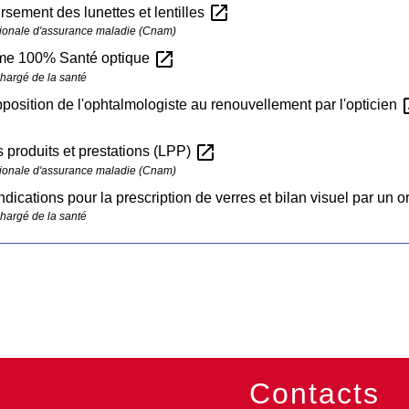
open_in_new
ement des lunettes et lentilles
ionale d'assurance maladie (Cnam)
open_in_new
rme 100% Santé optique
chargé de la santé
open
position de l'ophtalmologiste au renouvellement par l'opticien
open_in_new
s produits et prestations (LPP)
ionale d'assurance maladie (Cnam)
ndications pour la prescription de verres et bilan visuel par un o
chargé de la santé
Contacts