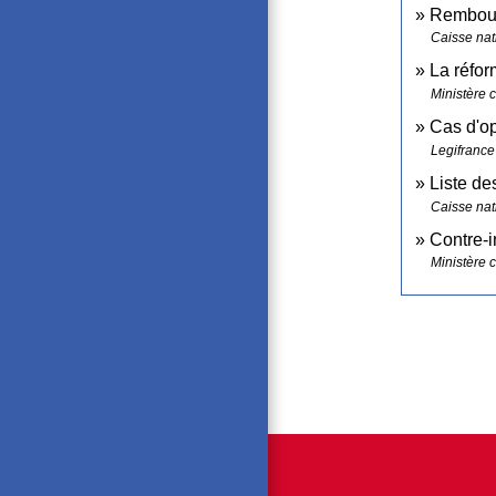
Rembours
Caisse nat
La réfo
Ministère 
Cas d'op
Legifrance
Liste de
Caisse nat
Contre-i
Ministère 