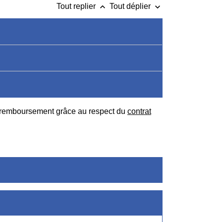
keyboard_arrow_up
keyboard_arrow_down
Tout replier
Tout déplier
ur remboursement grâce au respect du
contrat