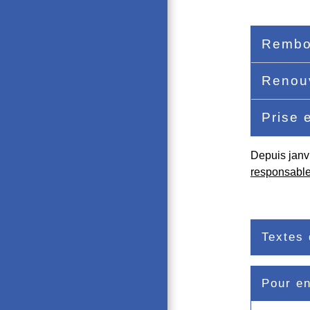
Rembo
Renou
Prise 
Depuis janv
responsabl
Textes 
Pour en