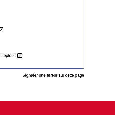
_in_new
open_in_new
rthoptiste
Signaler une erreur sur cette page