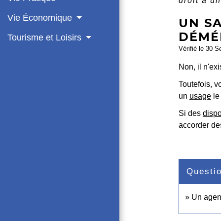
droit à 
Vie Économique
UN SA
DÉMÉ
Tourisme et Loisirs
Vérifié le 30 S
Non, il n'ex
Toutefois, 
un
usage
le
Si des
dispo
accorder de
Questi
Un agent