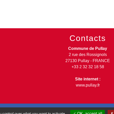
Contacts
Commune de Pullay
2 rue des Rossignols
27130 Pullay - FRANCE
+33 2 32 32 18 58
Site internet :
www.pullay.fr
 control over what you want to activate
OK, accept all