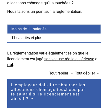
allocations chômage qu'il a touchées ?
Nous faisons un point sur la réglementation.
Moins de 11 salariés
11 salariés et plus
La réglementation varie également selon que le
licenciement est jugé
sans cause réelle et sérieuse
ou
nul
.
keyboard_arrow_up
keyboard_arrow_down
Tout replier
Tout déplier
L'employeur doit-il rembourser les
allocations chômage touchées par
le salarié si le licenciement est
abusif ?