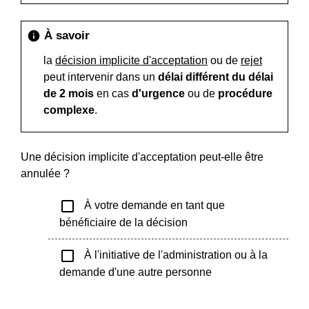
À savoir
info
la
décision implicite d'acceptation
ou de
rejet
peut intervenir dans un
délai différent du délai
de 2 mois
en cas
d'urgence
ou de
procédure
complexe
.
Une décision implicite d'acceptation peut-elle être
annulée ?
check_box_outline_blank
À votre demande en tant que
bénéficiaire de la décision
check_box_outline_blank
À l'initiative de l'administration ou à la
demande d'une autre personne