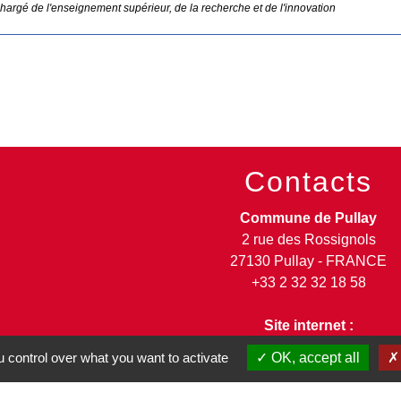
chargé de l'enseignement supérieur, de la recherche et de l'innovation
Contacts
Commune de Pullay
2 rue des Rossignols
27130 Pullay - FRANCE
+33 2 32 32 18 58
Site internet :
www.pullay.fr
 control over what you want to activate
OK, accept all