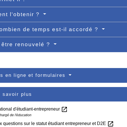
t l'obtenir ?
ombien de temps est-il accordé ?
l être renouvelé ?
s en ligne et formulaires
 savoir plus
open_in_new
ational d'étudiant-entrepreneur
chargé de l'éducation
open_in_new
x questions sur le statut étudiant entrepreneur et D2E