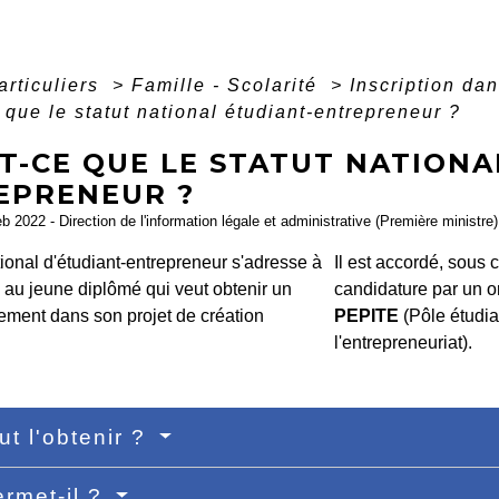
articuliers
>
Famille - Scolarité
>
Inscription da
 que le statut national étudiant-entrepreneur ?
T-CE QUE LE STATUT NATIONA
EPRENEUR ?
eb 2022 - Direction de l'information légale et administrative (Première ministre)
tional d'étudiant-entrepreneur s'adresse à
Il est accordé, sous
u au jeune diplômé qui veut obtenir un
candidature par un 
ent dans son projet de création
PEPITE
(Pôle étudian
.
l'entrepreneuriat).
ut l'obtenir ?
rmet-il ?