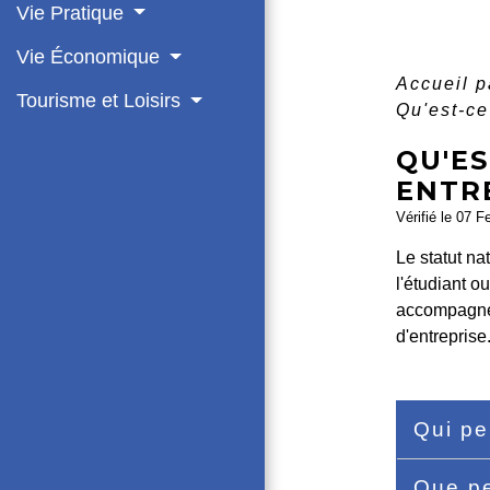
Vie Pratique
Vie Économique
Accueil p
Tourisme et Loisirs
Qu'est-ce
QU'ES
ENTR
Vérifié le 07 F
Le statut na
l'étudiant o
accompagnem
d'entreprise
Qui pe
Que pe