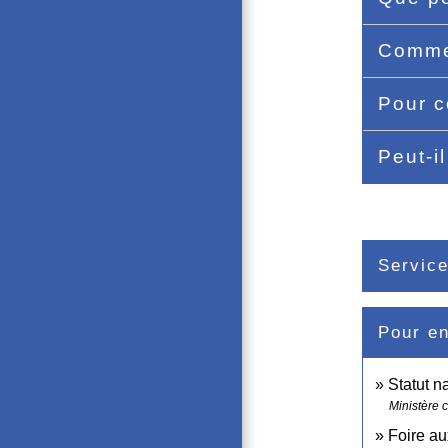
Commen
Pour c
Peut-i
Service
Pour en
Statut n
Ministère 
Foire au