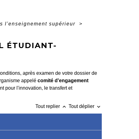
ns l'enseignement supérieur
>
L ÉTUDIANT-
 conditions, après examen de votre dossier de
organisme appelé
comité d'engagement
t pour l'innovation, le transfert et
keyboard_arrow_up
keyboard_arrow_down
Tout replier
Tout déplier