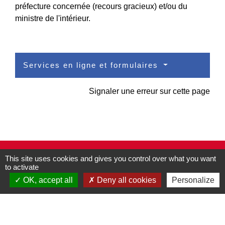
préfecture concernée (recours gracieux) et/ou du
ministre de l'intérieur.
Services en ligne et formulaires
Signaler une erreur sur cette page
Contacts
This site uses cookies and gives you control over what you want
to activate
Commune de Pullay
OK, accept all
Deny all cookies
Personalize
2 rue des Rossignols
27130 Pullay - FRANCE
+33 2 32 32 18 58
Site internet :