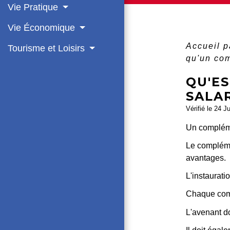
Vie Pratique
Vie Économique
Accueil p
Tourisme et Loisirs
qu'un com
QU'E
SALAR
Vérifié le 24 J
Un complémen
Le compléme
avantages.
L'instaurat
Chaque comp
L'avenant do