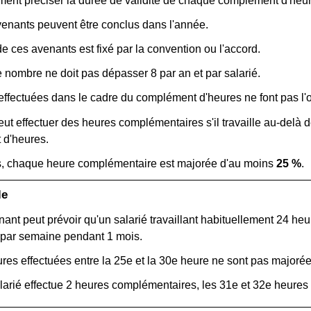
ement préciser la durée de validité de chaque complément d'heu
venants peuvent être conclus dans l'année.
 ces avenants est fixé par la convention ou l'accord.
e nombre ne doit pas dépasser 8 par an et par salarié.
ffectuées dans le cadre du complément d'heures ne font pas l'o
eut effectuer des heures complémentaires s'il travaille au-delà 
d'heures.
, chaque heure complémentaire est majorée d'au moins
25 %
.
le
ant peut prévoir qu'un salarié travaillant habituellement 24 he
 par semaine pendant 1 mois.
res effectuées entre la 25
e
et la 30
e
heure ne sont pas majorée
alarié effectue 2 heures complémentaires, les 31
e
et 32
e
heures 