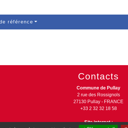
de référence
Contacts
Commune de Pullay
2 rue des Rossignols
27130 Pullay - FRANCE
+33 2 32 32 18 58
Site internet :