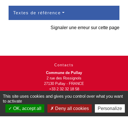
Textes de référence
Signaler une erreur sur cette page
Contacts
Commune de Pullay
2 rue des Rossignols
27130 Pullay - FRANCE
+33 2 32 32 18 58
This site uses cookies and gives you control over what you want
to activate
Site internet :
www.pullay.fr
OK, accept all
Deny all cookies
Personalize