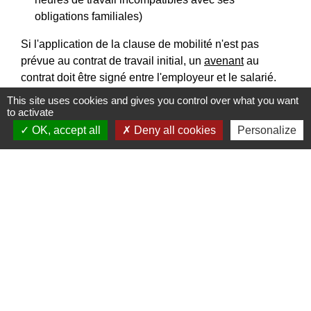
obligations familiales)
Si l'application de la clause de mobilité n'est pas
prévue au contrat de travail initial, un
avenant
au
contrat doit être signé entre l'employeur et le salarié.
This site uses cookies and gives you control over what you want
to activate
OK, accept all
Deny all cookies
Personalize
Signaler une erreur sur cette page
Contacts
Commune de Pullay
2 rue des Rossignols
27130 Pullay - FRANCE
+33 2 32 32 18 58