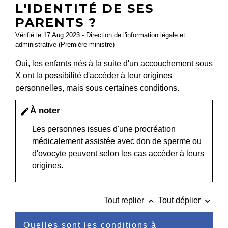
L'IDENTITÉ DE SES
PARENTS ?
Vérifié le 17 Aug 2023 - Direction de l'information légale et
administrative (Première ministre)
Oui, les enfants nés à la suite d'un accouchement sous
X ont la possibilité d'accéder à leur origines
personnelles, mais sous certaines conditions.
À noter
edit
Les personnes issues d'une procréation
médicalement assistée avec don de sperme ou
d'ovocyte
peuvent selon les cas accéder à leurs
origines.
keyboard_arrow_up
keyboard_arrow_down
Tout replier
Tout déplier
Quelles sont les conditions à