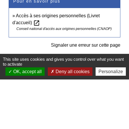
Pour en savoir plus
Accès à ses origines personnelles (Livret
open_in_new
d'accueil)
Conseil national d'accès aux origines personnelles (CNAOP)
Signaler une erreur sur cette page
This site uses cookies and gives you control over what you want
to activate
OK, accept all
Deny all cookies
Personalize
Contacts
Commune de Pullay
2 rue des Rossignols
27130 Pullay - FRANCE
+33 2 32 32 18 58
Site internet :
www.pullay.fr