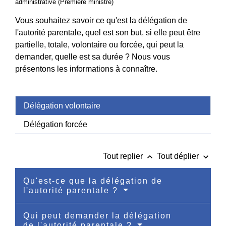
administrative (Première ministre)
Vous souhaitez savoir ce qu'est la délégation de
l'autorité parentale, quel est son but, si elle peut être
partielle, totale, volontaire ou forcée, qui peut la
demander, quelle est sa durée ? Nous vous
présentons les informations à connaître.
Délégation volontaire
Délégation forcée
keyboard_arrow_up
keyboard_arrow_down
Tout replier
Tout déplier
Qu'est-ce que la délégation de
l'autorité parentale ?
Qui peut demander la délégation
de l'autorité parentale ?