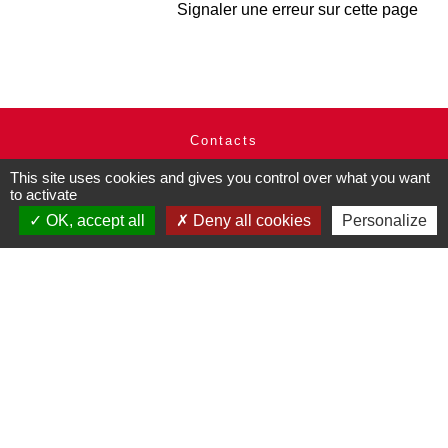
Signaler une erreur sur cette page
Contacts
Commune de Pullay
This site uses cookies and gives you control over what you want
2 rue des Rossignols
to activate
27130 Pullay - FRANCE
OK, accept all
Deny all cookies
Personalize
+33 2 32 32 18 58
Site internet :
www.pullay.fr
Mentions légales
-
Politique de confidentialité
-
Accessibilité
-
Plan du site
-
Gestion des cookies