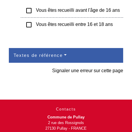
check_box_outline_blank
Vous êtes recueilli avant l'âge de 16 ans
check_box_outline_blank
Vous êtes recueilli entre 16 et 18 ans
Textes de référence
Signaler une erreur sur cette page
Contacts
Commune de Pullay
2 rue des Rossignols
27130 Pullay - FRANCE