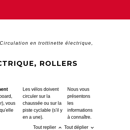
Circulation en trottinette électrique,
CTRIQUE, ROLLERS
ment
Les vélos doivent
Nous vous
rboard,
circuler sur la
présentons
r), vous
chaussée ou sur la
les
qu'elle
piste cyclable (s'il y
informations
en a une).
à connaître.
keyboard_arrow_up
keyboard_arrow_down
Tout replier
Tout déplier