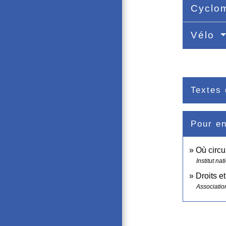
Cyclom
Vélo
Textes 
Pour en
Où circu
Institut n
Droits e
Associatio