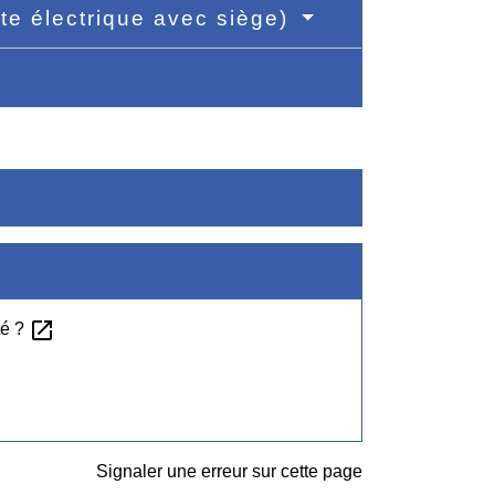
tte électrique avec siège)
open_in_new
té ?
Signaler une erreur sur cette page