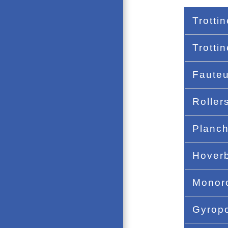
Trotti
Trotti
Fauteu
Roller
Planch
Hoverb
Monor
Gyrop