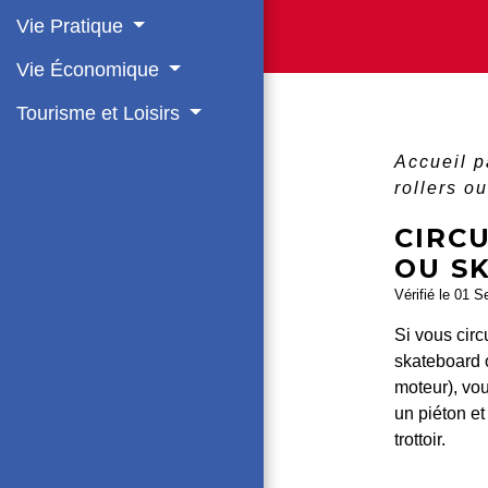
Vie Pratique
Vie Économique
Tourisme et Loisirs
Accueil p
rollers o
CIRC
OU S
Vérifié le 01 S
Si vous circ
skateboard o
moteur), vo
un piéton et
trottoir.