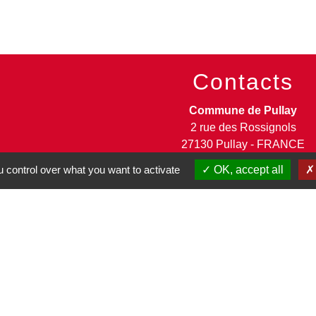
Contacts
Commune de Pullay
2 rue des Rossignols
27130 Pullay - FRANCE
+33 2 32 32 18 58
 control over what you want to activate
OK, accept all
Site internet :
www.pullay.fr
entions légales
-
Politique de confidentialité
-
Accessibilité
-