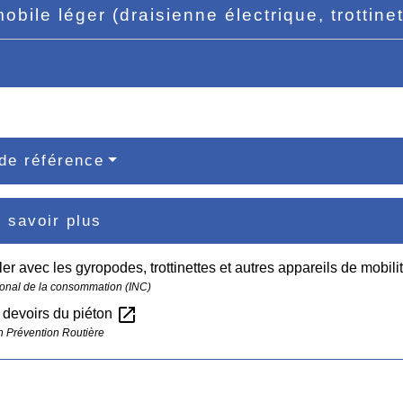
obile léger (draisienne électrique, trottine
de référence
 savoir plus
ler avec les gyropodes, trottinettes et autres appareils de mobili
ational de la consommation (INC)
open_in_new
t devoirs du piéton
n Prévention Routière