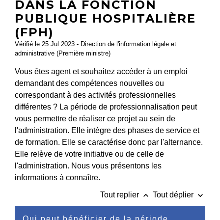
DANS LA FONCTION
PUBLIQUE HOSPITALIÈRE
(FPH)
Vérifié le 25 Jul 2023 - Direction de l'information légale et
administrative (Première ministre)
Vous êtes agent et souhaitez accéder à un emploi
demandant des compétences nouvelles ou
correspondant à des activités professionnelles
différentes ? La période de professionnalisation peut
vous permettre de réaliser ce projet au sein de
l'administration. Elle intègre des phases de service et
de formation. Elle se caractérise donc par l'alternance.
Elle relève de votre initiative ou de celle de
l'administration. Nous vous présentons les
informations à connaître.
keyboard_arrow_up
keyboard_arrow_down
Tout replier
Tout déplier
Qui peut bénéficier de la période