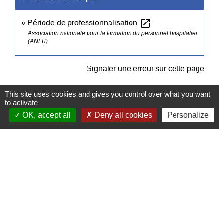
open_in_new
Période de professionnalisation
Association nationale pour la formation du personnel hospitalier
(ANFH)
Signaler une erreur sur cette page
This site uses cookies and gives you control over what you want
to activate
OK, accept all
Deny all cookies
Personalize
Contacts
Commune de Pullay
2 rue des Rossignols
27130 Pullay - FRANCE
+33 2 32 32 18 58
Site internet :
www.pullay.fr