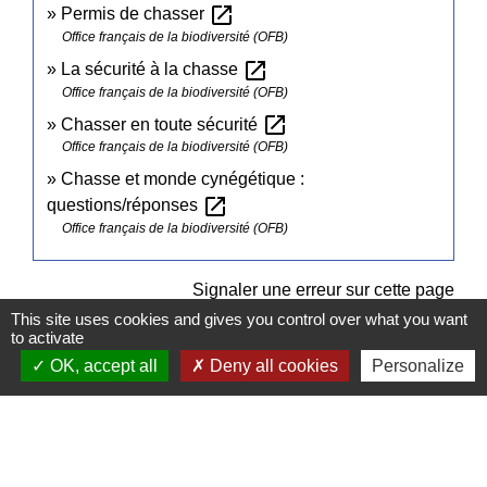
open_in_new
Permis de chasser
Office français de la biodiversité (OFB)
open_in_new
La sécurité à la chasse
Office français de la biodiversité (OFB)
open_in_new
Chasser en toute sécurité
Office français de la biodiversité (OFB)
Chasse et monde cynégétique :
open_in_new
questions/réponses
Office français de la biodiversité (OFB)
Signaler une erreur sur cette page
This site uses cookies and gives you control over what you want
to activate
OK, accept all
Deny all cookies
Personalize
Contacts
Commune de Pullay
2 rue des Rossignols