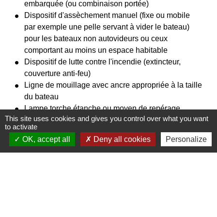
embarquée (ou combinaison portée)
Dispositif d'assèchement manuel (fixe ou mobile
par exemple une pelle servant à vider le bateau)
pour les bateaux non autovideurs ou ceux
comportant au moins un espace habitable
Dispositif de lutte contre l'incendie (extincteur,
couverture anti-feu)
Ligne de mouillage avec ancre appropriée à la taille
du bateau
Lampe torche étanche ou moyen de repérage
This site uses cookies and gives you control over what you want
lumineux individuel porté en permanence par
to activate
chaque personne embarquée
OK, accept all
Deny all cookies
Personalize
Textes de référence
Questions ? Réponses !