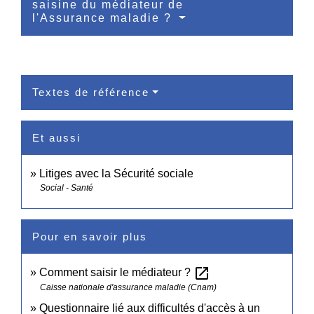
saisine du médiateur de
l'Assurance maladie ?
Textes de référence
Et aussi
Litiges avec la Sécurité sociale
Social - Santé
Pour en savoir plus
open_in_new
Comment saisir le médiateur ?
Caisse nationale d'assurance maladie (Cnam)
Questionnaire lié aux difficultés d'accès à un