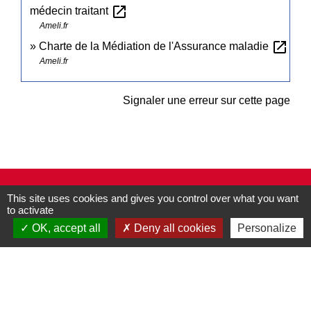
open_in_new
médecin traitant
Ameli.fr
open_in_new
Charte de la Médiation de l'Assurance maladie
Ameli.fr
Signaler une erreur sur cette page
Contacts
This site uses cookies and gives you control over what you want
to activate
Commune de Pullay
2 rue des Rossignols
OK, accept all
Deny all cookies
Personalize
27130 Pullay - FRANCE
+33 2 32 32 18 58
Site internet :
www.pullay.fr