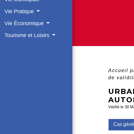
Vie Pratique
Vie Économique
Tourisme et Loisirs
Accueil p
de validi
URBAN
AUTO
Vérifié le 30 M
Cas géné