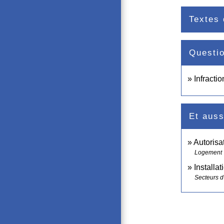
Textes 
Questi
Infracti
Et auss
Autorisa
Logement
Installa
Secteurs d'