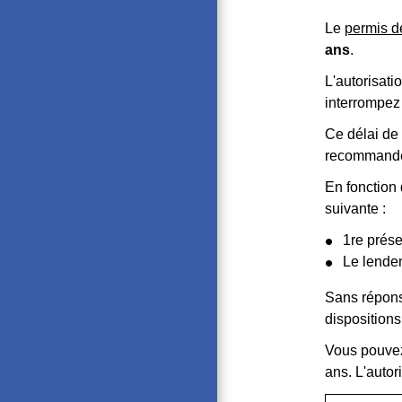
Le
permis d
ans
.
L'autorisati
interrompez
Ce délai de
recommandé 
En fonction 
suivante :
1
re
prése
Le lendem
Sans réponse
dispositions
Vous pouve
ans. L'autor