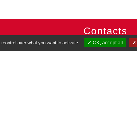
Contacts
 control over what you want to activate
OK, accept all
Commune de Pullay
2 rue des Rossignols
27130 Pullay - FRANCE
+33 2 32 32 18 58
Site internet :
www.pullay.fr
entions légales
-
Politique de confidentialité
-
Accessibilité
-