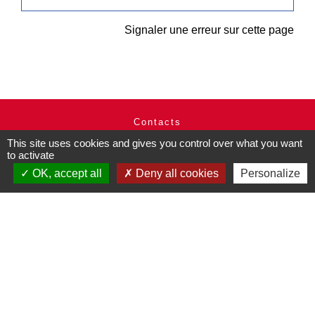
Signaler une erreur sur cette page
Contacts
Commune de Pullay
This site uses cookies and gives you control over what you want
2 rue des Rossignols
to activate
27130 Pullay - FRANCE
OK, accept all
Deny all cookies
Personalize
+33 2 32 32 18 58
Site internet :
www.pullay.fr
Mentions légales
-
Politique de confidentialité
-