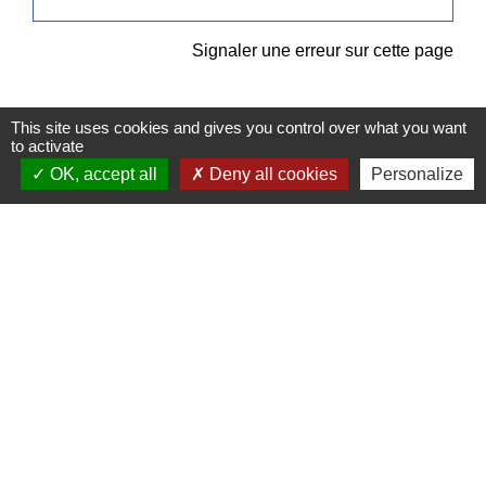
Signaler une erreur sur cette page
This site uses cookies and gives you control over what you want
to activate
OK, accept all
Deny all cookies
Personalize
Contacts
Commune de Pullay
2 rue des Rossignols
27130 Pullay - FRANCE
+33 2 32 32 18 58
Site internet :
www.pullay.fr
Mentions légales
-
Politique de confidentialité
-