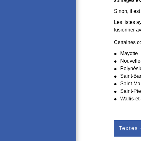
suffrages e
Sinon, il es
Les listes 
fusionner a
Certaines co
Mayotte
Nouvelle
Polynési
Saint-Ba
Saint-Mar
Saint-Pie
Wallis-et
Textes 