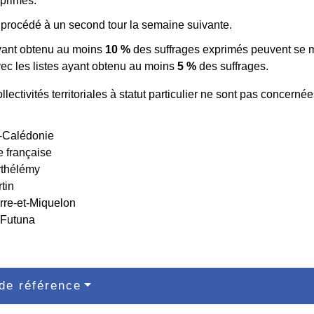
xprimés.
t procédé à un second tour la semaine suivante.
ayant obtenu au moins
10 %
des suffrages exprimés peuvent se m
vec les listes ayant obtenu au moins
5 %
des suffrages.
llectivités territoriales à statut particulier ne sont pas concerné
-Calédonie
e française
rthélémy
tin
rre-et-Miquelon
-Futuna
de référence