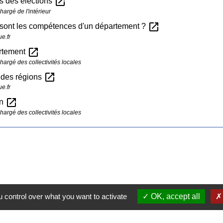
open_in_new
s des élections
hargé de l'intérieur
open_in_new
 sont les compétences d'un département ?
e.fr
open_in_new
rtement
hargé des collectivités locales
open_in_new
 des régions
e.fr
open_in_new
on
hargé des collectivités locales
 control over what you want to activate
OK, accept all
Contacts