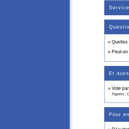
Service
Questi
Quelles 
Peut-on 
Et auss
Vote par
Papiers - 
Pour en