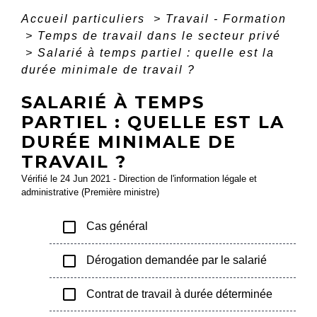
Accueil particuliers
>
Travail - Formation
>
Temps de travail dans le secteur privé
>
Salarié à temps partiel : quelle est la
durée minimale de travail ?
SALARIÉ À TEMPS
PARTIEL : QUELLE EST LA
DURÉE MINIMALE DE
TRAVAIL ?
Vérifié le 24 Jun 2021 - Direction de l'information légale et
administrative (Première ministre)
check_box_outline_blank
Cas général
check_box_outline_blank
Dérogation demandée par le salarié
check_box_outline_blank
Contrat de travail à durée déterminée