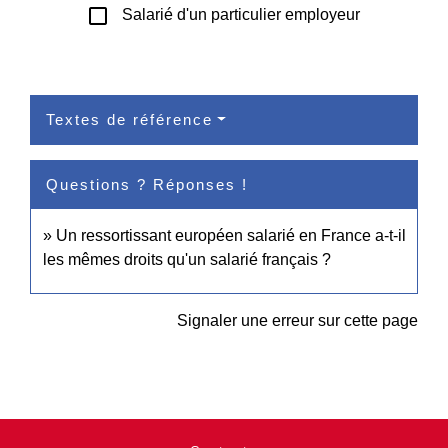
check_box_outline_blank
Salarié d'un particulier employeur
Textes de référence
Questions ? Réponses !
Un ressortissant européen salarié en France a-t-il
les mêmes droits qu'un salarié français ?
Signaler une erreur sur cette page