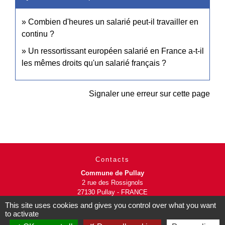
Combien d'heures un salarié peut-il travailler en
continu ?
Un ressortissant européen salarié en France a-t-il
les mêmes droits qu'un salarié français ?
Signaler une erreur sur cette page
Contacts
Commune de Pullay
2 rue des Rossignols
27130 Pullay - FRANCE
+33 2 32 32 18 58
This site uses cookies and gives you control over what you want
to activate
Site internet :