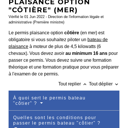
PLAISANCE OPTION
"CÔTIÈRE" (MER)
Vérifié le 01 Jun 2022 - Direction de l'information légale et
administrative (Première ministre)
Le permis plaisance option
côtière
(en mer) est
obligatoire si vous souhaitez piloter un
bateau de
plaisance
à moteur de plus de 4,5 kilowatts (6
chevaux). Vous devez avoir
au minimum 16 ans
pour
passer ce permis. Vous devez suivre une formation
théorique et une formation pratique pour vous préparer
à l'examen de ce permis.
keyboard_arrow_up
keyboard_arrow_down
Tout replier
Tout déplier
À quoi sert le permis bateau
"côtier" ?
Quelles sont les conditions pour
passer le permis bateau "côtier" ?