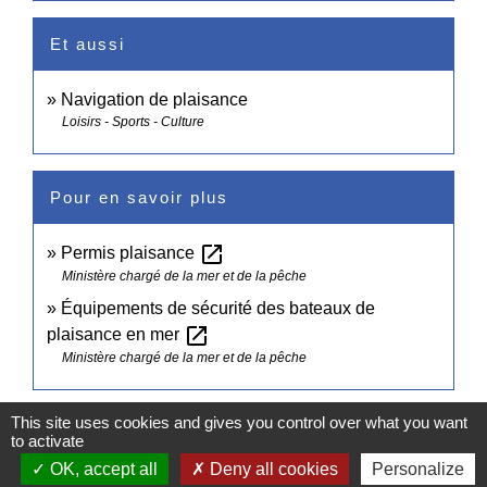
Et aussi
Navigation de plaisance
Loisirs - Sports - Culture
Pour en savoir plus
open_in_new
Permis plaisance
Ministère chargé de la mer et de la pêche
Équipements de sécurité des bateaux de
open_in_new
plaisance en mer
Ministère chargé de la mer et de la pêche
Signaler une erreur sur cette page
This site uses cookies and gives you control over what you want
to activate
OK, accept all
Deny all cookies
Personalize