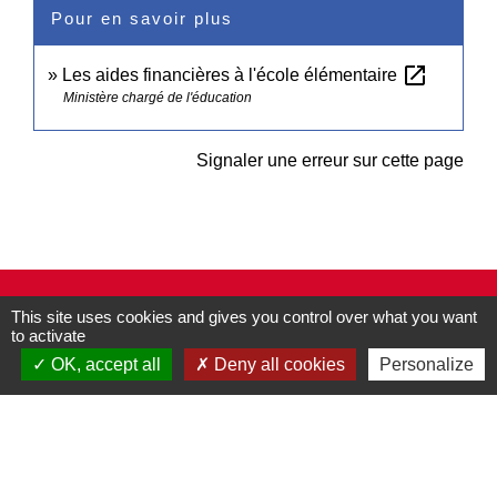
Pour en savoir plus
open_in_new
Les aides financières à l'école élémentaire
Ministère chargé de l'éducation
Signaler une erreur sur cette page
Contacts
This site uses cookies and gives you control over what you want
to activate
Commune de Pullay
2 rue des Rossignols
OK, accept all
Deny all cookies
Personalize
27130 Pullay - FRANCE
+33 2 32 32 18 58
Site internet :
www.pullay.fr