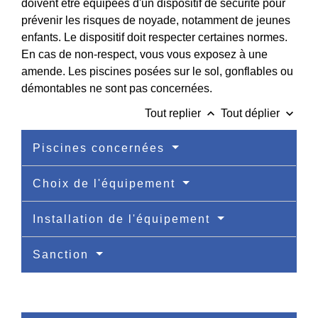
doivent être équipées d'un dispositif de sécurité pour
prévenir les risques de noyade, notamment de jeunes
enfants. Le dispositif doit respecter certaines normes.
En cas de non-respect, vous vous exposez à une
amende. Les piscines posées sur le sol, gonflables ou
démontables ne sont pas concernées.
keyboard_arrow_up
keyboard_arrow_down
Tout replier
Tout déplier
Piscines concernées
Choix de l'équipement
Installation de l'équipement
Sanction