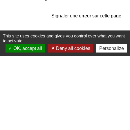
Signaler une erreur sur cette page
This site uses cookies and gives you control over what you want
to activate
OK, accept all
Deny all cookies
Personalize
Contacts
Commune de Pullay
2 rue des Rossignols
27130 Pullay - FRANCE
+33 2 32 32 18 58
Site internet :
www.pullay.fr