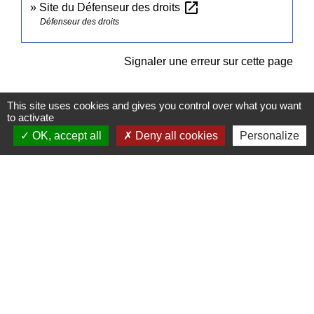
open_in_new
Site du Défenseur des droits
Défenseur des droits
Signaler une erreur sur cette page
This site uses cookies and gives you control over what you want
to activate
OK, accept all
Deny all cookies
Personalize
Contacts
Commune de Pullay
2 rue des Rossignols
27130 Pullay - FRANCE
+33 2 32 32 18 58
Site internet :
www.pullay.fr