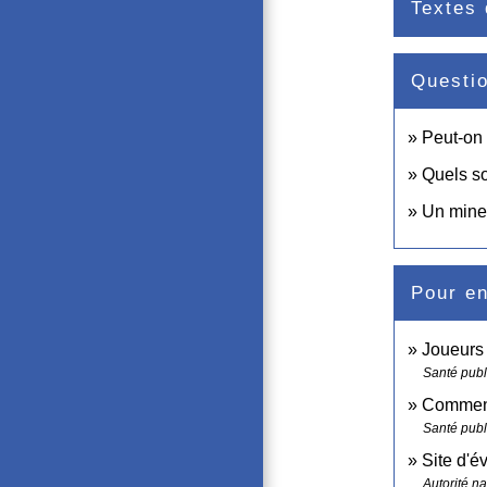
Textes 
Questi
Peut-on
Quels so
Un mineu
Pour en
Joueurs 
Santé publ
Comment
Santé publ
Site d'é
Autorité n