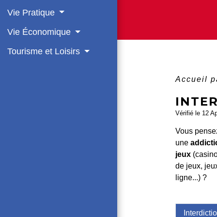
Vie Pratique
Vie Économique
Tourisme et Loisirs
Accueil p
INTER
Vérifié le 12 A
Vous pensez
une
addict
jeux
(casino
de jeux, jeu
ligne...) ?
Interdicti