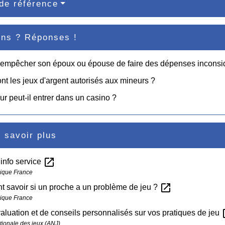
de référence
ons ? Réponses !
 empêcher son époux ou épouse de faire des dépenses inconsi
nt les jeux d'argent autorisés aux mineurs ?
r peut-il entrer dans un casino ?
 savoir plus
open_in_new
info service
ique France
open_in_new
 savoir si un proche a un problème de jeu ?
ique France
ope
valuation et de conseils personnalisés sur vos pratiques de jeu
ationale des jeux (ANJ)