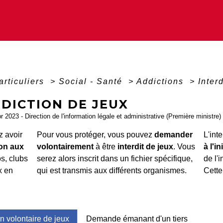
articuliers
>
Social - Santé
>
Addictions
>
Inter
DICTION DE JEUX
pr 2023 - Direction de l'information légale et administrative (Première ministre)
 avoir
Pour vous protéger, vous pouvez
demander
L'int
ion aux
volontairement
à être
interdit de jeux
. Vous
à l'in
s, clubs
serez alors inscrit dans un fichier spécifique,
de l'
x en
qui est transmis aux différents organismes.
Cette
on volontaire de jeux
Demande émanant d'un tiers