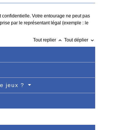
t confidentielle. Votre entourage ne peut pas
rise par le représentant légal (exemple : le
keyboard_arrow_up
keyboard_arrow_down
Tout replier
Tout déplier
de jeux ?