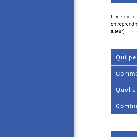
L'interdicti
entreprendre
tuteur).
Qui pe
Commen
Quelle
Combie