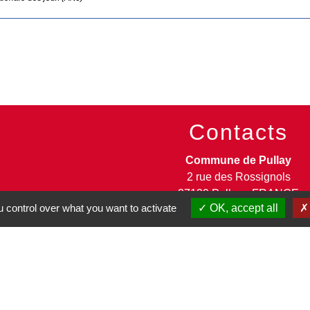
Contacts
Commune de Pullay
2 rue des Rossignols
27130 Pullay - FRANCE
 control over what you want to activate
OK, accept all
+33 2 32 32 18 58
Site internet :
www.pullay.fr