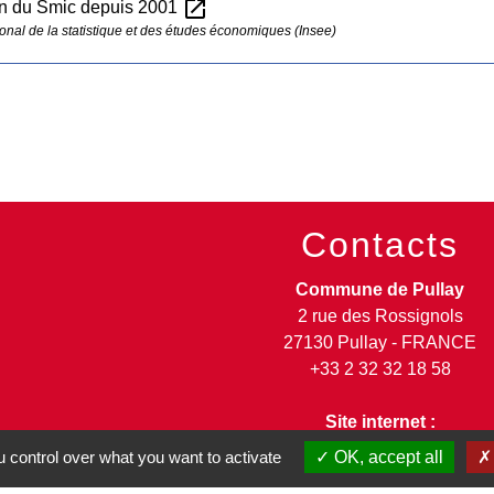
open_in_new
on du Smic depuis 2001
tional de la statistique et des études économiques (Insee)
Contacts
Commune de Pullay
2 rue des Rossignols
27130 Pullay - FRANCE
+33 2 32 32 18 58
Site internet :
www.pullay.fr
 control over what you want to activate
OK, accept all