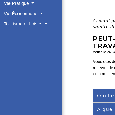
Vie Pratique
Vie Économique
Accueil p
Tourisme et Loisirs
salaire di
PEUT-
TRAVA
Vérifié le 24 O
Vous êtes
d
recevoir de 
comment en 
Quelle
À quel