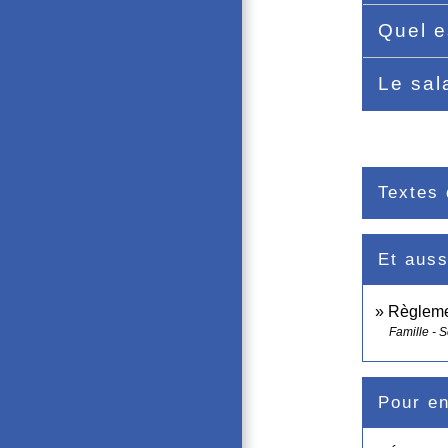
Quel e
Le sal
Textes 
Et auss
Règleme
Famille - S
Pour en