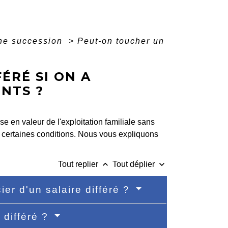
ne succession
>
Peut-on toucher un
ÉRÉ SI ON A
ENTS ?
se en valeur de l'exploitation familiale sans
s certaines conditions. Nous vous expliquons
keyboard_arrow_up
keyboard_arrow_down
Tout replier
Tout déplier
ier d'un salaire différé ?
 différé ?