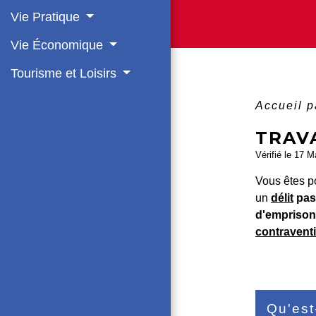
Vie Pratique
Vie Économique
Tourisme et Loisirs
Accueil p
TRAVA
Vérifié le 17 M
Vous êtes po
un
délit
pas
d'emprison
contravent
Qu'est