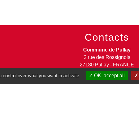
Contacts
Commune de Pullay
2 rue des Rossignols
27130 Pullay - FRANCE
+33 2 32 32 18 58
 control over what you want to activate
OK, accept all
Site internet :
www.pullay.fr
entions légales
-
Politique de confidentialité
-
Accessibilité
-