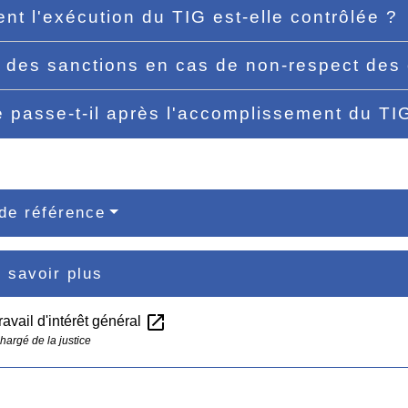
t l'exécution du TIG est-elle contrôlée ?
il des sanctions en cas de non-respect des
 passe-t-il après l'accomplissement du TI
de référence
 savoir plus
open_in_new
ravail d'intérêt général
hargé de la justice