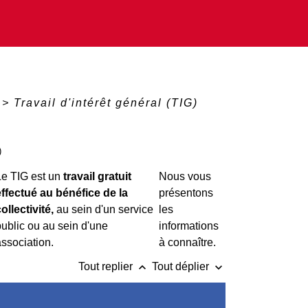
>
Travail d'intérêt général (TIG)
)
Le TIG est un
travail gratuit
Nous vous
effectué au bénéfice de la
présentons
ollectivité,
au sein d'un service
les
ublic ou au sein d'une
informations
ssociation.
à connaître.
keyboard_arrow_up
keyboard_arrow_down
Tout replier
Tout déplier