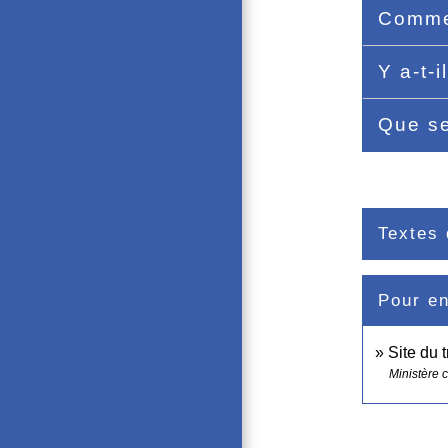
Commen
Y a-t-
Que se
Textes 
Pour en
Site du t
Ministère c