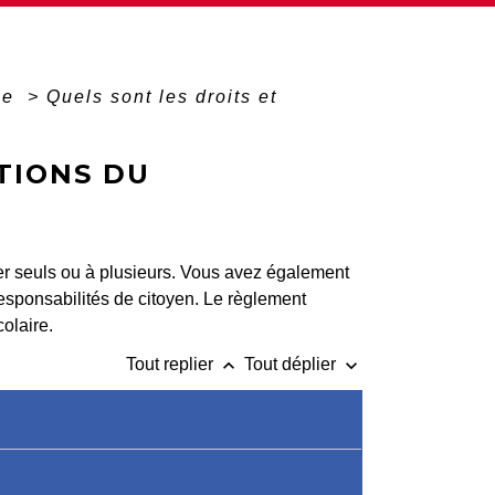
ée
>
Quels sont les droits et
TIONS DU
er seuls ou à plusieurs. Vous avez également
responsabilités de citoyen. Le règlement
olaire.
keyboard_arrow_up
keyboard_arrow_down
Tout replier
Tout déplier