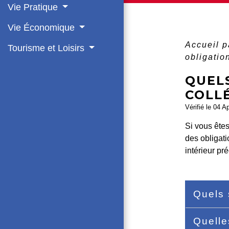
Vie Pratique
Vie Économique
Accueil p
Tourisme et Loisirs
obligatio
QUELS
COLLÉ
Vérifié le 04 A
Si vous ête
des obligati
intérieur pr
Quels 
Quelle