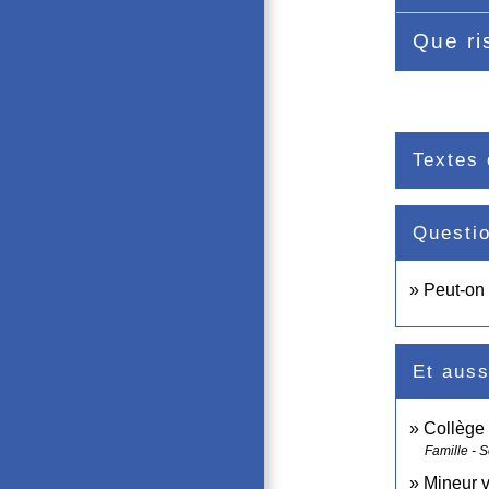
Que ri
Textes 
Questi
Peut-on 
Et auss
Collège 
Famille - S
Mineur v