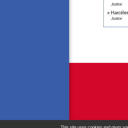
Justice
Harcèlem
Justice
This site uses cookies and gives you