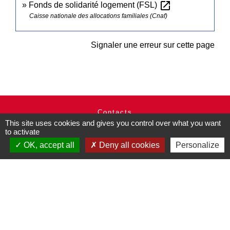
open_in_new
Fonds de solidarité logement (FSL)
Caisse nationale des allocations familiales (Cnaf)
Signaler une erreur sur cette page
Contacts
This site uses cookies and gives you control over what you want
Commune de Pullay
to activate
2 rue des Rossignols
OK, accept all
Deny all cookies
Personalize
27130 Pullay - FRANCE
+33 2 32 32 18 58
Site internet :
www.pullay.fr