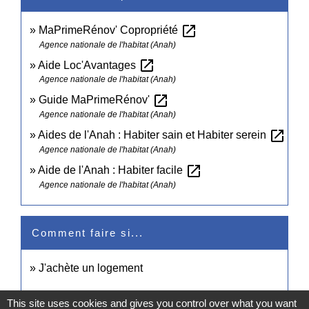
open_in_new
MaPrimeRénov' Copropriété
Agence nationale de l'habitat (Anah)
open_in_new
Aide Loc'Avantages
Agence nationale de l'habitat (Anah)
open_in_new
Guide MaPrimeRénov'
Agence nationale de l'habitat (Anah)
open_in_new
Aides de l'Anah : Habiter sain et Habiter serein
Agence nationale de l'habitat (Anah)
open_in_new
Aide de l'Anah : Habiter facile
Agence nationale de l'habitat (Anah)
Comment faire si...
J'achète un logement
This site uses cookies and gives you control over what you want