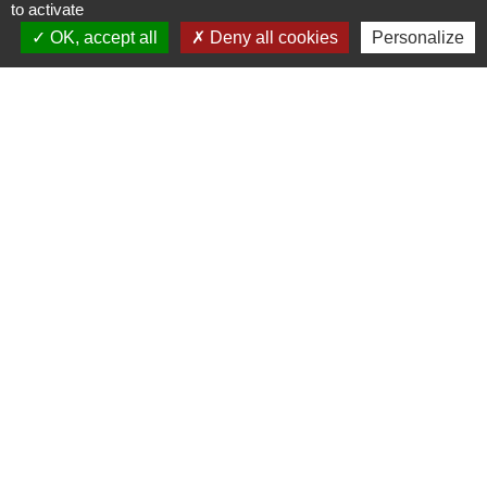
Signaler une erreur sur cette page
to activate
OK, accept all
Deny all cookies
Personalize
Contacts
Commune de Pullay
2 rue des Rossignols
27130 Pullay - FRANCE
+33 2 32 32 18 58
Site internet :
www.pullay.fr
Mentions légales
-
Politique de confidentialité
-
Accessibilité
-
Plan du site
-
Gestion des cookies