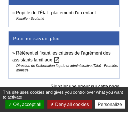
Pupille de l'État : placement d'un enfant
Famille - Scolarité
Pour en savoir plus
Référentiel fixant les critères de l'agrément des
open_in_new
assistants familiaux
Direction de l'information légale et administrative (Dila) - Première
ministre
Signaler une erreur sur cette page
This site uses cookies and gives you control over what you want
to activate
OK, accept all
Deny all cookies
Personalize
Contacts