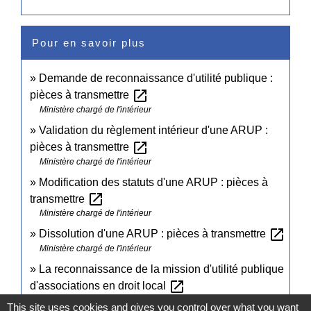
Pour en savoir plus
Demande de reconnaissance d'utilité publique :
open_in_new
pièces à transmettre
Ministère chargé de l'intérieur
Validation du règlement intérieur d'une ARUP :
open_in_new
pièces à transmettre
Ministère chargé de l'intérieur
Modification des statuts d'une ARUP : pièces à
open_in_new
transmettre
Ministère chargé de l'intérieur
open_in_new
Dissolution d'une ARUP : pièces à transmettre
Ministère chargé de l'intérieur
La reconnaissance de la mission d'utilité publique
open_in_new
d'associations en droit local
Ministère chargé de la vie associative
This site uses cookies and gives you control over what you want