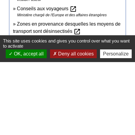
open_in_new
Conseils aux voyageurs
Ministère chargé de l'Europe et des affaires étrangères
Zones en provenance desquelles les moyens de
open_in_new
transport sont désinsectisés
Legifrance
This site uses cookies and gives you control over what you want
to activate
OK, accept all
Deny all cookies
Personalize
Signaler une erreur sur cette page
Contacts
Commune de Pullay
2 rue des Rossignols
27130 Pullay - FRANCE
+33 2 32 32 18 58
Site internet :