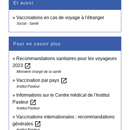
Et aussi
Vaccinations en cas de voyage à l'étranger
Social - Santé
Pour en savoir plus
Recommandations sanitaires pour les voyageurs
open_in_new
2023
Ministère chargé de la santé
open_in_new
Vaccination par pays
Institut Pasteur
Informations sur le Centre médical de l'Institut
open_in_new
Pasteur
Institut Pasteur
Vaccinations internationales : recommandations
open_in_new
générales
Institut Pasteur