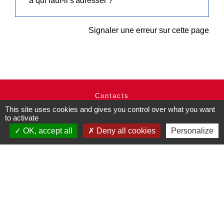
à qui faut-il s'adresser ?
Signaler une erreur sur cette page
Contacts
This site uses cookies and gives you control over what you want
Commune de Pullay
to activate
2 rue des Rossignols
27130 Pullay - FRANCE
OK, accept all
Deny all cookies
Personalize
+33 2 32 32 18 58
Site internet :
www.pullay.fr