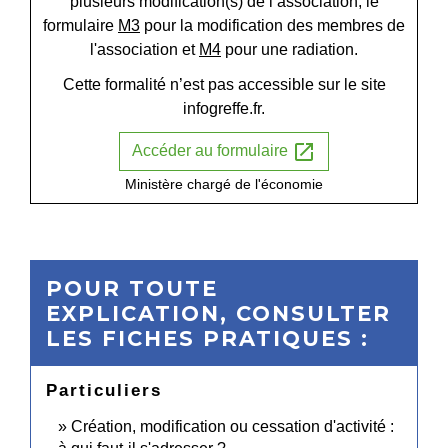
plusieurs modification(s) de l’association, le
formulaire
M3
pour la modification des membres de
l'association et
M4
pour une radiation.
Cette formalité n’est pas accessible sur le site
infogreffe.fr.
open_in_new
Accéder au formulaire
Ministère chargé de l'économie
POUR TOUTE
EXPLICATION, CONSULTER
LES FICHES PRATIQUES :
Particuliers
Création, modification ou cessation d'activité :