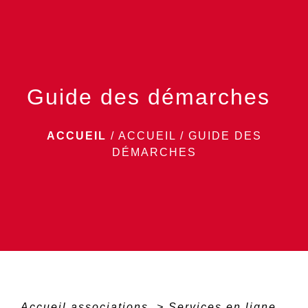
menu
Guide des démarches
ACCUEIL
/
ACCUEIL
/
GUIDE DES
DÉMARCHES
Accueil associations
>
Services en ligne