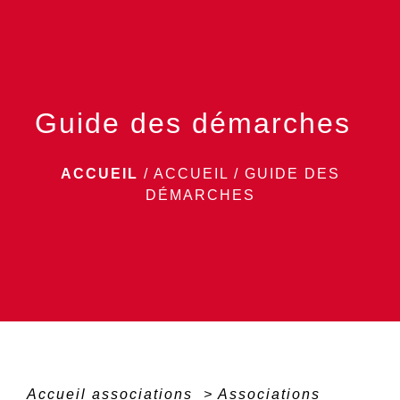
menu
Guide des démarches
ACCUEIL
/
ACCUEIL
/
GUIDE DES
DÉMARCHES
Accueil associations
>
Associations