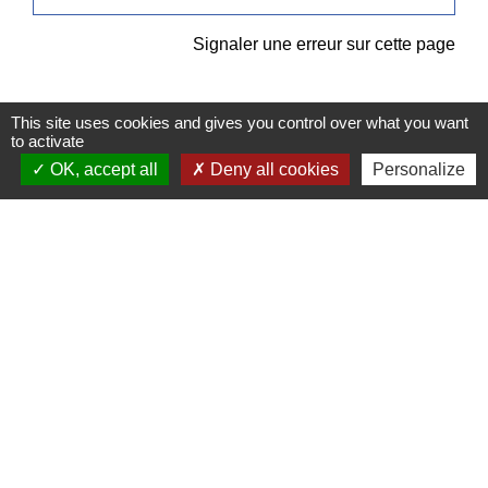
Signaler une erreur sur cette page
This site uses cookies and gives you control over what you want
to activate
OK, accept all
Deny all cookies
Personalize
Contacts
Commune de Pullay
2 rue des Rossignols
27130 Pullay - FRANCE
+33 2 32 32 18 58
Site internet :
www.pullay.fr
Mentions légales
-
Politique de confidentialité
-