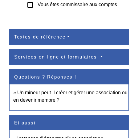
check_box_outline_blank
Vous êtes commissaire aux comptes
Textes de référence
Services en ligne et formulaires
Questions ? Réponses !
Un mineur peut-il créer et gérer une association ou
en devenir membre ?
Et aussi