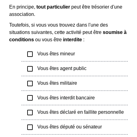
En principe,
tout particulier
peut être trésorier d'une
association.
Toutefois, si vous vous trouvez dans l'une des
situations suivantes, cette activité peut être
soumise à
conditions
ou vous être
interdite
:
check_box_outline_blank
Vous êtes mineur
check_box_outline_blank
Vous êtes agent public
check_box_outline_blank
Vous êtes militaire
check_box_outline_blank
Vous êtes interdit bancaire
check_box_outline_blank
Vous êtes déclaré en faillite personnelle
check_box_outline_blank
Vous êtes député ou sénateur