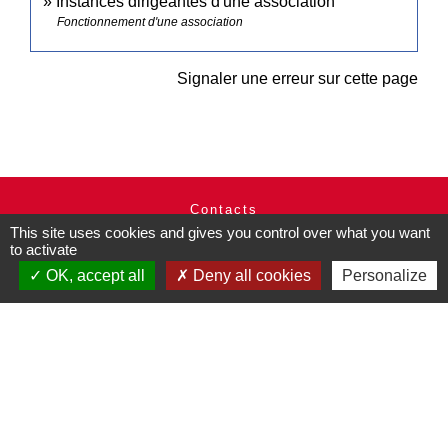
Instances dirigeantes d'une association
Fonctionnement d'une association
Signaler une erreur sur cette page
Contacts
This site uses cookies and gives you control over what you want
Commune de Pullay
to activate
2 rue des Rossignols
27130 Pullay - FRANCE
OK, accept all
Deny all cookies
Personalize
+33 2 32 32 18 58
Site internet :
www.pullay.fr