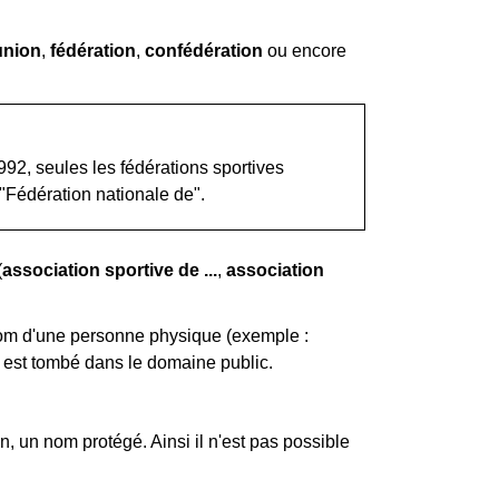
union
,
fédération
,
confédération
ou encore
1992, seules les fédérations sportives
 "Fédération nationale de".
(
association sportive de ...
,
association
 nom d'une personne physique (exemple :
nom est tombé dans le domaine public.
, un nom protégé. Ainsi il n'est pas possible