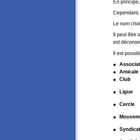
En principe,
Cependant, i
Le nom choi
Il peut être
est déconsei
Il est possib
Associa
Amicale
Club
Ligue
Cercle
Mouvem
Syndica