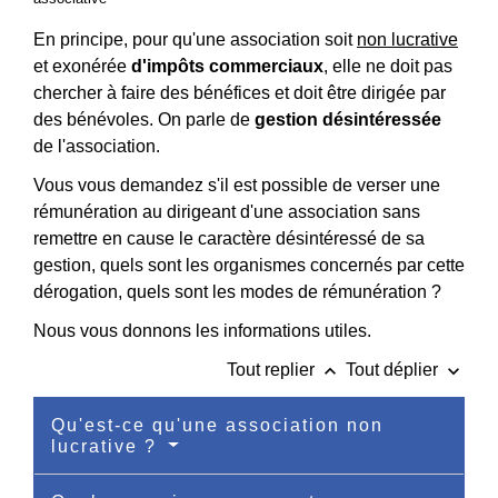
En principe, pour qu'une association soit
non lucrative
et exonérée
d'impôts commerciaux
, elle ne doit pas
chercher à faire des bénéfices et doit être dirigée par
des bénévoles. On parle de
gestion désintéressée
de l'association.
Vous vous demandez s'il est possible de verser une
rémunération au dirigeant d'une association sans
remettre en cause le caractère désintéressé de sa
gestion, quels sont les organismes concernés par cette
dérogation, quels sont les modes de rémunération ?
Nous vous donnons les informations utiles.
keyboard_arrow_up
keyboard_arrow_down
Tout replier
Tout déplier
Qu'est-ce qu'une association non
lucrative ?