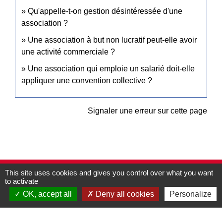
Qu'appelle-t-on gestion désintéressée d'une
association ?
Une association à but non lucratif peut-elle avoir
une activité commerciale ?
Une association qui emploie un salarié doit-elle
appliquer une convention collective ?
Signaler une erreur sur cette page
This site uses cookies and gives you control over what you want
Contacts
to activate
Commune de Pullay
OK, accept all
Deny all cookies
Personalize
2 rue des Rossignols
27130 Pullay - FRANCE
+33 2 32 32 18 58